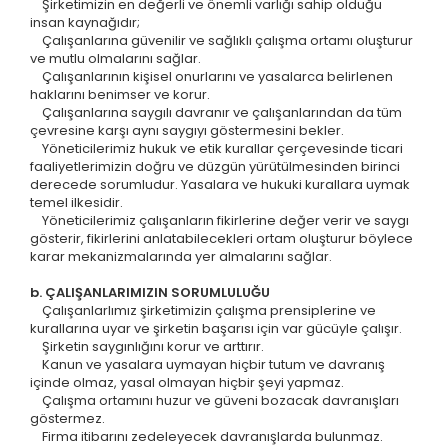
Şirketimizin en değerli ve önemli varlığı sahip olduğu
insan kaynağıdır;
Çalışanlarına güvenilir ve sağlıklı çalışma ortamı oluşturur
ve mutlu olmalarını sağlar.
Çalışanlarının kişisel onurlarını ve yasalarca belirlenen
haklarını benimser ve korur.
Çalışanlarına saygılı davranır ve çalışanlarından da tüm
çevresine karşı aynı saygıyı göstermesini bekler.
Yöneticilerimiz hukuk ve etik kurallar çerçevesinde ticari
faaliyetlerimizin doğru ve düzgün yürütülmesinden birinci
derecede sorumludur. Yasalara ve hukuki kurallara uymak
temel ilkesidir.
Yöneticilerimiz çalışanların fikirlerine değer verir ve saygı
gösterir, fikirlerini anlatabilecekleri ortam oluşturur böylece
karar mekanizmalarında yer almalarını sağlar.
b. ÇALIŞANLARIMIZIN SORUMLULUĞU
Çalışanlarlımız şirketimizin çalışma prensiplerine ve
kurallarına uyar ve şirketin başarısı için var gücüyle çalışır.
Şirketin saygınlığını korur ve arttırır.
Kanun ve yasalara uymayan hiçbir tutum ve davranış
içinde olmaz, yasal olmayan hiçbir şeyi yapmaz.
Çalışma ortamını huzur ve güveni bozacak davranışları
göstermez.
Firma itibarını zedeleyecek davranışlarda bulunmaz.