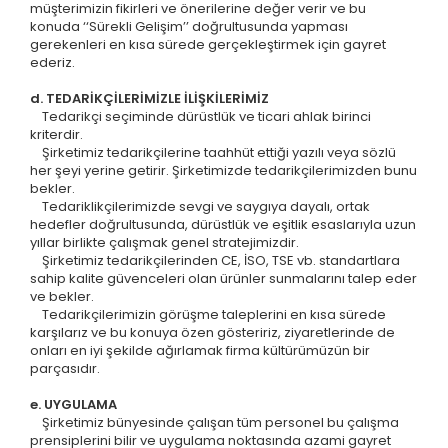
müşterimizin fikirleri ve önerilerine değer verir ve bu
konuda ‘‘Sürekli Gelişim’’ doğrultusunda yapması
gerekenleri en kısa sürede gerçekleştirmek için gayret
ederiz.
d. TEDARİKÇİLERİMİZLE İLİŞKİLERİMİZ
Tedarikçi seçiminde dürüstlük ve ticari ahlak birinci
kriterdir.
Şirketimiz tedarikçilerine taahhüt ettiği yazılı veya sözlü
her şeyi yerine getirir. Şirketimizde tedarikçilerimizden bunu
bekler.
Tedariklikçilerimizde sevgi ve saygıya dayalı, ortak
hedefler doğrultusunda, dürüstlük ve eşitlik esaslarıyla uzun
yıllar birlikte çalışmak genel stratejimizdir.
Şirketimiz tedarikçilerinden CE, İSO, TSE vb. standartlara
sahip kalite güvenceleri olan ürünler sunmalarını talep eder
ve bekler.
Tedarikçilerimizin görüşme taleplerini en kısa sürede
karşılarız ve bu konuya özen gösteririz, ziyaretlerinde de
onları en iyi şekilde ağırlamak firma kültürümüzün bir
parçasıdır.
e. UYGULAMA
Şirketimiz bünyesinde çalışan tüm personel bu çalışma
prensiplerini bilir ve uygulama noktasında azami gayret