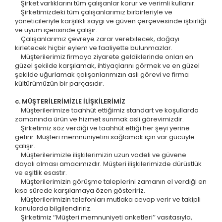
Şirket varlıklarını tüm çalışanlar korur ve verimli kullanır.
Şirketimizdeki tüm çalışanlarımız birbirleriyle ve
yöneticileriyle karşılıklı saygı ve güven çerçevesinde işbirliği
ve uyum içerisinde çalışır.
Çalışanlarımız çevreye zarar verebilecek, doğayı
kirletecek hiçbir eylem ve faaliyette bulunmazlar.
Müşterilerimiz firmaya ziyarete geldiklerinde onları en
güzel şekilde karşılamak, ihtiyaçlarını görmek ve en güzel
şekilde uğurlamak çalışanlarımızın asli görevi ve firma
kültürümüzün bir parçasıdır.
c. MÜŞTERİLERİMİZLE İLİŞKİLERİMİZ
Müşterilerimize taahhüt ettiğimiz standart ve koşullarda
zamanında ürün ve hizmet sunmak asli görevimizdir.
Şirketimiz söz verdiği ve taahhüt ettiği her şeyi yerine
getirir. Müşteri memnuniyetini sağlamak için var gücüyle
çalışır.
Müşterilerimizle ilişkilerimizin uzun vadeli ve güvene
dayalı olması amacımızdır. Müşteri ilişkilerimizde dürüstlük
ve eşitlik esastır.
Müşterilerimizin görüşme taleplerini zamanın el verdiği en
kısa sürede karşılamaya özen gösteririz.
Müşterilerimizin telefonları mutlaka cevap verir ve takipli
konularda bilgilendiririz.
Şirketimiz ‘’Müşteri memnuniyeti anketleri’’ vasıtasıyla,