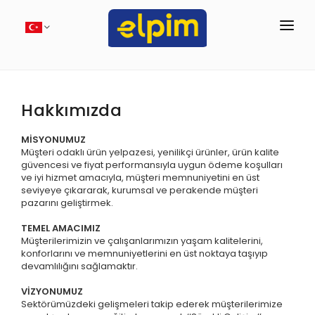
Markalarımız
Kampanyalar
Hakkımızda
Fiyat Listeleri
MİSYONUMUZ
Müşteri odaklı ürün yelpazesi, yenilikçi ürünler, ürün kalite
Şirket
güvencesi ve fiyat performansıyla uygun ödeme koşulları
ve iyi hizmet amacıyla, müşteri memnuniyetini en üst
elport.com
seviyeye çıkararak, kurumsal ve perakende müşteri
pazarını geliştirmek.
elpimshop.com
TEMEL AMACIMIZ
Müşterilerimizin ve çalışanlarımızın yaşam kalitelerini,
E-Tahsilat
konforlarını ve memnuniyetlerini en üst noktaya taşıyıp
devamlılığını sağlamaktır.
VİZYONUMUZ
Sektörümüzdeki gelişmeleri takip ederek müşterilerimize