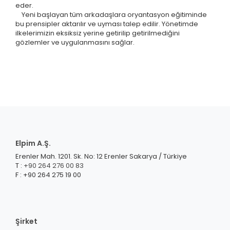
eder.
Yeni başlayan tüm arkadaşlara oryantasyon eğitiminde
bu prensipler aktarılır ve uyması talep edilir. Yönetimde
ilkelerimizin eksiksiz yerine getirilip getirilmediğini
gözlemler ve uygulanmasını sağlar.
Elpim A.Ş.
Erenler Mah. 1201. Sk. No: 12 Erenler Sakarya / Türkiye
T :
+90 264 276 00 83
F : +90 264 275 19 00
Şirket