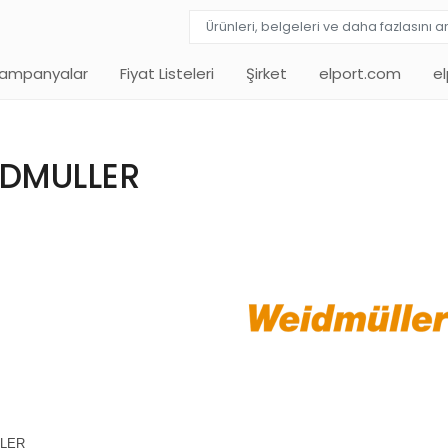
ampanyalar
Fiyat Listeleri
Şirket
elport.com
e
DMULLER
LER