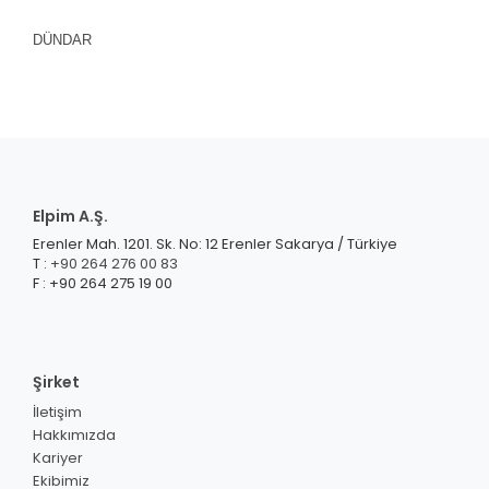
DÜNDAR
Elpim A.Ş.
Erenler Mah. 1201. Sk. No: 12 Erenler Sakarya / Türkiye
T :
+90 264 276 00 83
F : +90 264 275 19 00
Şirket
İletişim
Hakkımızda
Kariyer
Ekibimiz