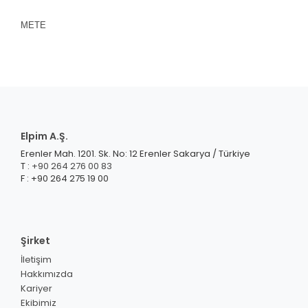
METE
Elpim A.Ş.
Erenler Mah. 1201. Sk. No: 12 Erenler Sakarya / Türkiye
T :
+90 264 276 00 83
F : +90 264 275 19 00
Şirket
İletişim
Hakkımızda
Kariyer
Ekibimiz